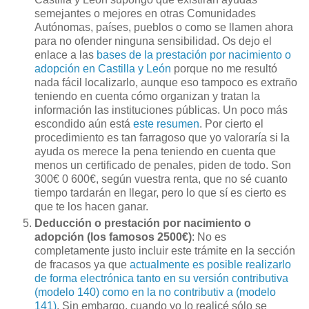
semejantes o mejores en otras Comunidades
Autónomas, países, pueblos o como se llamen ahora
para no ofender ninguna sensibilidad. Os dejo el
enlace a las
bases de la prestación por nacimiento o
adopción en Castilla y León
porque no me resultó
nada fácil localizarlo, aunque eso tampoco es extraño
teniendo en cuenta cómo organizan y tratan la
información las instituciones públicas. Un poco más
escondido aún está
este resumen
. Por cierto el
procedimiento es tan farragoso que yo valoraría si la
ayuda os merece la pena teniendo en cuenta que
menos un certificado de penales, piden de todo. Son
300€ 0 600€, según vuestra renta, que no sé cuanto
tiempo tardarán en llegar, pero lo que sí es cierto es
que te los hacen ganar.
Deducción o prestación por nacimiento o
adopción
(los famosos 2500€)
: No es
completamente justo incluir este trámite en la sección
de fracasos ya que
actualmente es posible realizarlo
de forma electrónica tanto en su versión contributiva
(modelo 140) como en la no contributiv a (modelo
141)
. Sin embargo, cuando yo lo realicé sólo se