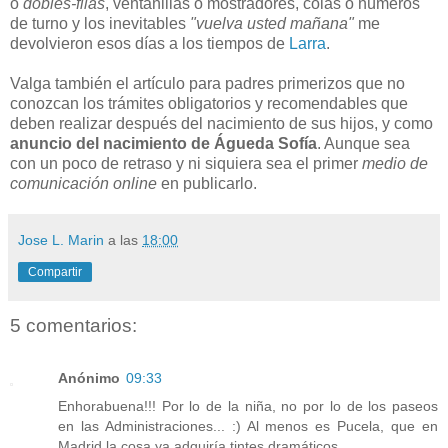
o
dobles-filas
, ventanillas o mostradores, colas o números
de turno y los inevitables
"vuelva usted mañana"
me
devolvieron esos días a los tiempos de
Larra
.
Valga también el artículo para padres primerizos que no
conozcan los trámites obligatorios y recomendables que
deben realizar después del nacimiento de sus hijos, y como
anuncio del nacimiento de Águeda Sofía
. Aunque sea
con un poco de retraso y ni siquiera sea el primer
medio de
comunicación online
en publicarlo.
Jose L. Marin
a las
18:00
Compartir
5 comentarios:
Anónimo
09:33
Enhorabuena!!! Por lo de la niña, no por lo de los paseos
en las Administraciones... :) Al menos es Pucela, que en
Madrid la cosa ya adquiría tintes dramáticos...