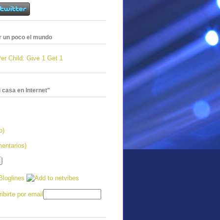
 un poco el mundo
 casa en Internet"
o)
entarios)
ibirte por email