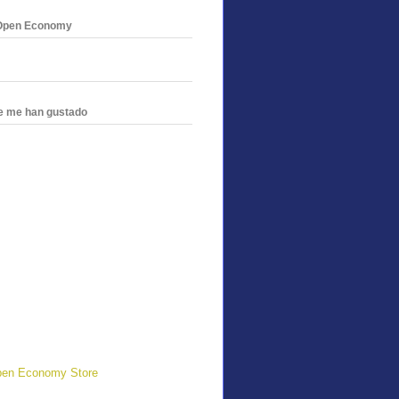
n Open Economy
ue me han gustado
en Economy Store