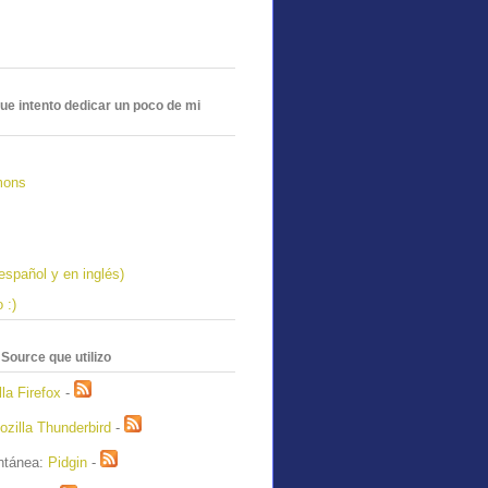
ue intento dedicar un poco de mi
mons
español y en inglés)
 :)
ource que utilizo
la Firefox
-
ozilla Thunderbird
-
antánea:
Pidgin
-