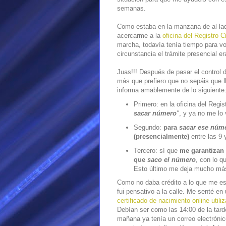
semanas.
Como estaba en la manzana de al lad
acercarme a la
oficina del Registro Ci
marcha, todavía tenía tiempo para vo
circunstancia el trámite presencial er
Juas!!! Después de pasar el control 
más que prefiero que no sepáis que l
informa amablemente de lo siguiente
Primero: en la oficina del Regis
sacar número
"
, y ya no me lo 
Segundo:
para
sacar ese núm
(presencialmente)
entre las 9 
Tercero: sí que
me garantizan
que
saco el número
, con lo q
Esto último me deja mucho más
Como no daba crédito a lo que me es
fui pensativo a la calle. Me senté en 
certificado de nacimiento online util
Debían ser como las 14:00 de la tarde
mañana ya tenía un correo electrónic