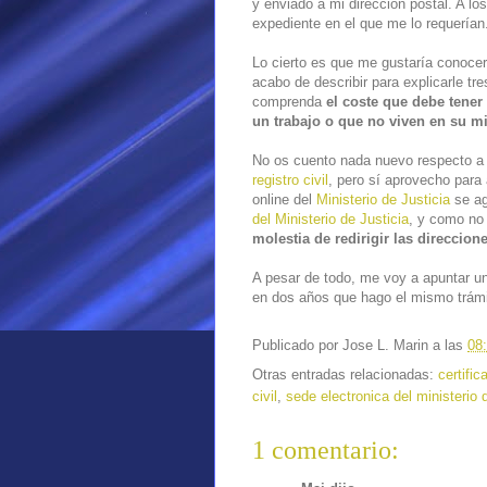
y enviado a mi dirección postal. A los
expediente en el que me lo requerían
Lo cierto es que me gustaría conocer
acabo de describir para explicarle tr
comprenda
el coste que debe tener
un trabajo o que no viven en su 
No os cuento nada nuevo respecto a
registro civil
, pero sí aprovecho para 
online del
Ministerio de Justicia
se ag
del Ministerio de Justicia
, y como no 
molestia de redirigir las direccion
A pesar de todo, me voy a apuntar u
en dos años que hago el mismo trámi
Publicado por
Jose L. Marin
a las
08
Otras entradas relacionadas:
certifi
civil
,
sede electronica del ministerio d
1 comentario: