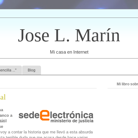
Jose L. Marín
Mi casa en Internet
ncilla ..."
Blog
Mi libro so
tal
ma
banco a
átil
se
oy a contar la historia que me llevó a esta absurda
sta terrible duda que me acosa desde hace varias