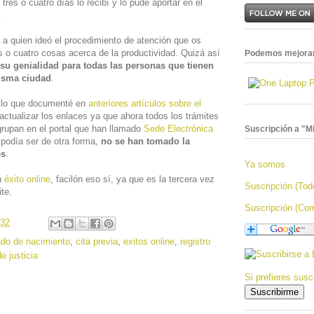
 tres o cuatro días lo recibí y lo pude aportar en el
.
 a quien ideó el procedimiento de atención que os
es o cuatro cosas acerca de la productividad. Quizá así
Podemos mejorar
 su genialidad para todas las personas que tienen
misma ciudad
.
 lo que documenté en
anteriores artículos sobre el
actualizar los enlaces ya que ahora todos los trámites
rupan en el portal que han llamado
Sede Electrónica
Suscripción a "Mi
podía ser de otra forma,
no se han tomado la
es
.
Ya somos
n
éxito online
, facilón eso sí, ya que es la tercera vez
Suscripción (Tod
te.
Suscripción (Com
:32
cado de nacimiento
,
cita previa
,
exitos online
,
registro
e justicia
Si prefieres suscr