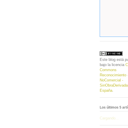
Este
blog
está pu
bajo la licencia
C
Commons
Reconocimiento 
NoComercial -
SinObraDerivada
España
.
Los últimos 5 art
Cargando...