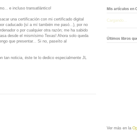
imo... e incluso transatlántico!
Mis artículos e
car una certificación con mi certificado digital
Cargando...
por caducado (sí a mí también me pasó...), por no
ordenador o por cualquier otra razón; me ha sabido
 casa desde el mismísimo Texas! Ahora solo queda
Últimos libros q
ngo que presentar... Si no, paseíto al
 tan noticia, éste te lo dedico especialmente JL
Ver más en la
Op