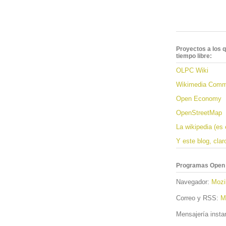
Proyectos a los q
tiempo libre:
OLPC Wiki
Wikimedia Com
Open Economy
OpenStreetMap
La wikipedia (es 
Y este blog, claro
Programas Open S
Navegador:
Mozil
Correo y RSS:
M
Mensajería inst