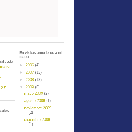
En visitas anteriores a mi
casa:
blicado
►
2006
(4)
reative
►
2007
(12)
-
►
2008
(13)
▼
2009
(6)
 2.5
mayo 2009
(2)
agosto 2009
(1)
noviembre 2009
ículos
(2)
diciembre 2009
(1)