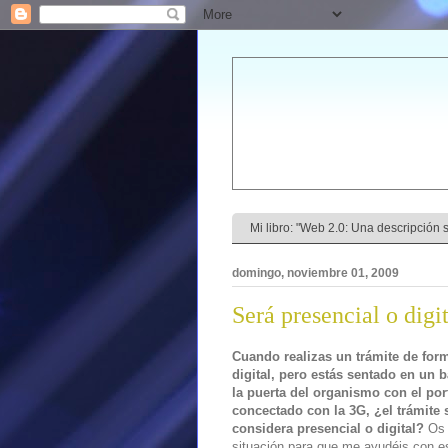
Mi libro: "Web 2.0: Una descripción se
domingo, noviembre 01, 2009
Será presencial o digi
Cuando realizas un trámite de for
digital, pero estás sentado en un 
la puerta del organismo con el port
concectado con la 3G, ¿el trámite 
considera presencial o digital?
Os v
situación para que me ayudéis con e