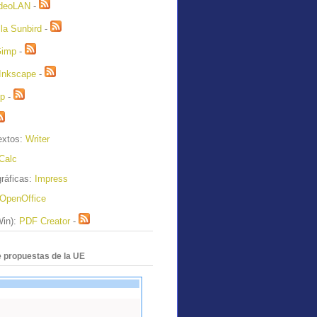
deoLAN
-
la Sunbird
-
Gimp
-
Inkscape
-
ip
-
extos:
Writer
Calc
ráficas:
Impress
OpenOffice
Win):
PDF Creator
-
 propuestas de la UE