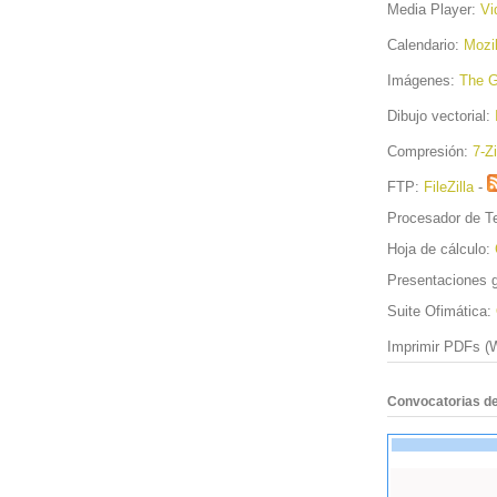
Media Player:
Vi
Calendario:
Mozil
Imágenes:
The 
Dibujo vectorial:
Compresión:
7-Z
FTP:
FileZilla
-
Procesador de T
Hoja de cálculo:
Presentaciones g
Suite Ofimática:
Imprimir PDFs (
Convocatorias de