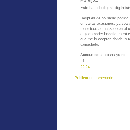
Mai dijo...
Este ha sido digital, digitalís
Después de no haber podido sa
en varias ocasiones, ya sea 
tener todo actualizado en el 
a gloria poder hacerlo en mi
que me lo acepten donde lo te
Consulado...
Aunque estas cosas ya no son
:-)
22:24
Publicar un comentario