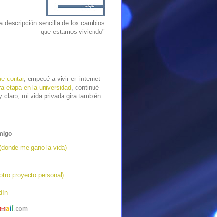
 descripción sencilla de los cambios
que estamos viviendo"
e contar
, empecé a vivir en internet
ra etapa en la universidad
, continué
 claro, mi vida privada gira también
migo
(donde me gano la vida)
tro proyecto personal)