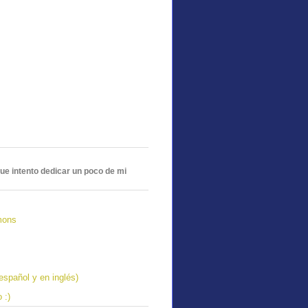
ue intento dedicar un poco de mi
mons
español y en inglés)
 :)