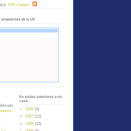
Win):
PDF Creator
-
 propuestas de la UE
En visitas anteriores a mi
casa:
blicado
►
2006
(4)
reative
►
2007
(12)
-
►
2008
(13)
►
2009
(6)