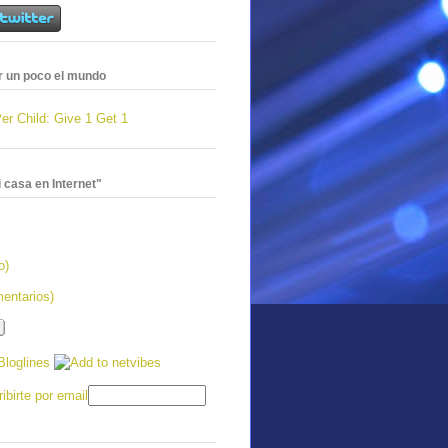
 un poco el mundo
 casa en Internet"
o)
entarios)
ibirte por email