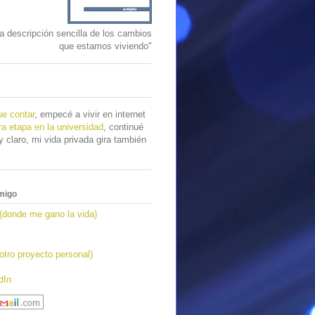
 descripción sencilla de los cambios
que estamos viviendo"
e contar
, empecé a vivir en internet
ra etapa en la universidad
, continué
 claro, mi vida privada gira también
migo
(donde me gano la vida)
tro proyecto personal)