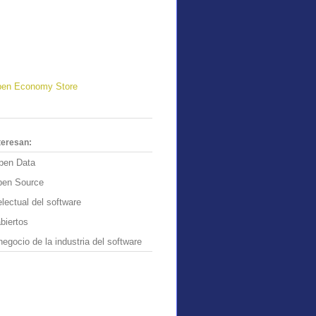
en Economy Store
teresan:
pen Data
pen Source
lectual del software
biertos
egocio de la industria del software