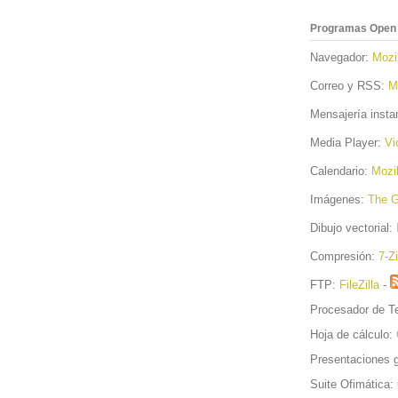
Programas Open S
Navegador:
Mozil
Correo y RSS:
M
Mensajería inst
Media Player:
Vi
Calendario:
Mozil
Imágenes:
The 
Dibujo vectorial:
Compresión:
7-Z
FTP:
FileZilla
-
Procesador de T
Hoja de cálculo:
Presentaciones g
Suite Ofimática: