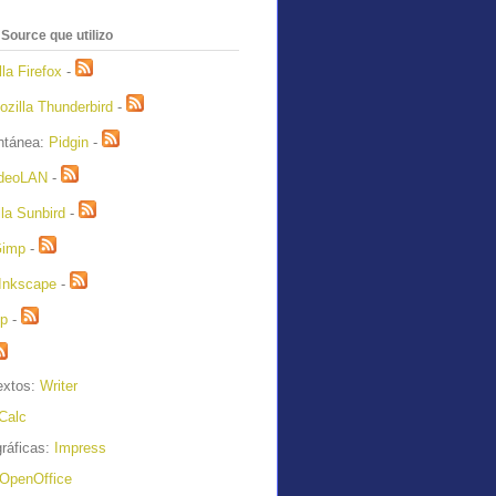
ource que utilizo
la Firefox
-
ozilla Thunderbird
-
antánea:
Pidgin
-
deoLAN
-
la Sunbird
-
Gimp
-
Inkscape
-
ip
-
extos:
Writer
Calc
ráficas:
Impress
OpenOffice