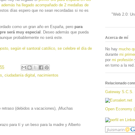
y además ha llegado acompañado de 2 medallas de
 estos días espero que no sean recordadas si no es
"Web 2.0: Una
cordado como un gran año en España, pero
para
pre será muy especial
. Deseo además que pueda
, aunque probablemente no será este.
Acerca de mí
gosto, según el santoral católico, se celebre el día de
No hay
mucho qu
durante
mi prime
por
mi profesión
y
en torno a la red.
:55
os
,
ciudadanía digital
,
nacimientos
Relacionado con
Gateway S.C.S. 
 retraso (debidos a vacaciones), ¡Muchas
Open Economy (o
razo para tí y un beso para la madre y Alberto