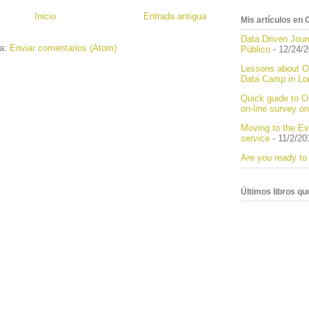
Inicio
Entrada antigua
Mis artículos e
Data Driven Jour
 a:
Enviar comentarios (Atom)
Público
- 12/24/
Lessons about O
Data Camp in Lo
Quick guide to O
on-line survey on
Moving to the Ev
service
- 11/2/20
Are you ready to
Últimos libros q