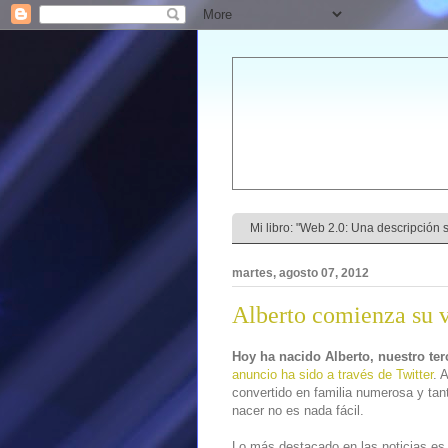
Mi libro: "Web 2.0: Una descripción se
martes, agosto 07, 2012
Alberto comienza su 
Hoy ha nacido Alberto, nuestro ter
anuncio ha sido a través de Twitter
. 
convertido en familia numerosa y ta
nacer no es nada fácil.
Lo más destacado en las noticias es