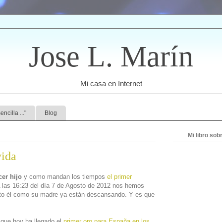
Jose L. Marín
Mi casa en Internet
ncilla ..."
Blog
Mi libro so
vida
cer hijo
y como mandan los tiempos
el primer
A las 16:23 del día 7 de Agosto de 2012 nos hemos
nto él como su madre ya están descansando. Y es que
 que hoy ha llegado el
primer oro para España en los