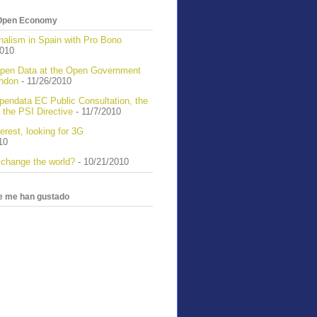
n Open Economy
nalism in Spain with Pro Bono
2010
pen Data at the Open Government
ndon
- 11/26/2010
pendata EC Public Consultation, the
 the PSI Directive
- 11/7/2010
erest, looking for 3G
10
 change the world?
- 10/21/2010
ue me han gustado